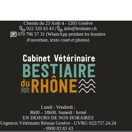
d
i
S
p
u
Chemin du 23 Août 4 - 1205 Genève
n
022 320 43 43 |
info@bestiaire.ch
t
079 796 57 31 (WhatsApp pendant les horaires
a
d'ouverture, texto court et photos)
*
Lundi - Vendredi :
8h00 – 18h00. Samedi : fermé
EN DEHORS DE NOS HORAIRES
Urgences Vétérinaire Réseau Genève - UVRG 022/757.24.24
- 0900 83 83 43