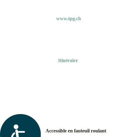
En Transports Publics Genevois
En Transports Publics Genevois Tram 14 et Bus 80
arrêt Palladium
www.tpg.ch
En voiture
Parking sous-terrain des Gazomètres : sorties Quai
du Rhône ou Bvd Saint-Georges
Itinéraire
Accessible en fauteuil roulant