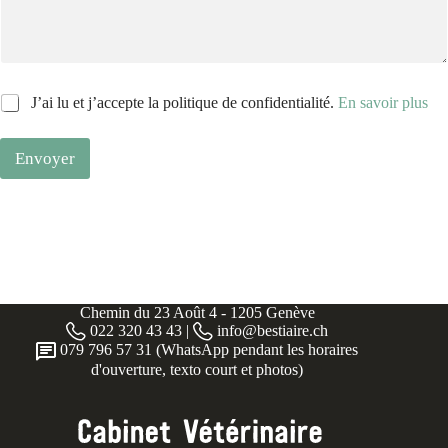
t
C
J’ai lu et j’accepte la politique de confidentialité.
En savoir plus
é
a
l
s
é
Envoyer
e
p
l
h
l
o
e
n
d
e
i
S
S
p
p
u
u
Chemin du 23 Août 4 - 1205 Genève
n
n
022 320 43 43 |
info@bestiaire.ch
t
t
079 796 57 31 (WhatsApp pendant les horaires
a
a
d'ouverture, texto court et photos)
M
*
e
s
s